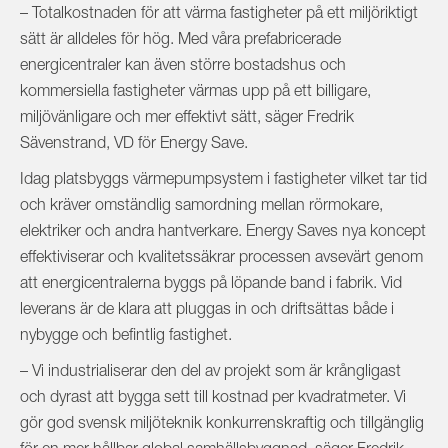
– Totalkostnaden för att värma fastigheter på ett miljöriktigt
sätt är alldeles för hög. Med våra prefabricerade
energicentraler kan även större bostadshus och
kommersiella fastigheter värmas upp på ett billigare,
miljövänligare och mer effektivt sätt, säger Fredrik
Sävenstrand, VD för Energy Save.
Idag platsbyggs värmepumpsystem i fastigheter vilket tar tid
och kräver omständlig samordning mellan rörmokare,
elektriker och andra hantverkare. Energy Saves nya koncept
effektiviserar och kvalitetssäkrar processen avsevärt genom
att energicentralerna byggs på löpande band i fabrik. Vid
leverans är de klara att pluggas in och driftsättas både i
nybygge och befintlig fastighet.
– Vi industrialiserar den del av projekt som är krångligast
och dyrast att bygga sett till kostnad per kvadratmeter. Vi
gör god svensk miljöteknik konkurrenskraftig och tillgänglig