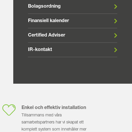
Bolagsordning
Finansiell kalender
Certified Adviser
IR-kontakt
Enkel och effektiv installation
Tillsammans med våra
samarbetspartners har vi skapat ett
komplett system som innehåller mer