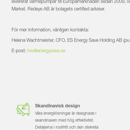
levererat värmepumpar till Europamarknaden sedan 2009, o
Market. Redeye AB är bolagets certified adviser.
För mer information, vänligen kontakta:
Helena Wachtmeister, CFO, ES Energy Save Holding AB (pu
E-post:
hw
@energysave.se
Skandinavisk design
Våra energilösningar är designade i
skandinaven med hög effektivitet.
Detaljerna i rostfritt och den diskreta