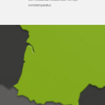
som tillsatsvärmekälla utan förhöjd
rumstemperatur.