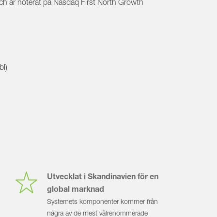
ch är noterat på Nasdaq First North Growth
bl)
Utvecklat i Skandinavien för en
global marknad
Systemets komponenter kommer från
några av de mest välrenommerade