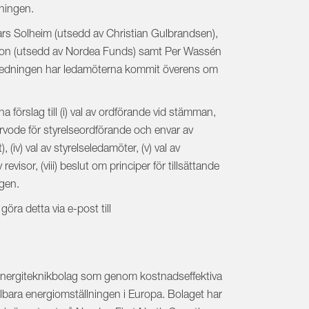
dningen.
rs Solheim (utsedd av Christian Gulbrandsen),
rson (utsedd av Nordea Funds) samt Per Wassén
lberedningen har ledamöterna kommit överens om
 förslag till (i) val av ordförande vid stämman,
searvode för styrelseordförande och envar av
 (iv) val av styrelseledamöter, (v) val av
 revisor, (viii) beslut om principer för tillsättande
ngen.
göra detta via e-post till
 energiteknikbolag som genom kostnadseffektiva
lbara energiomställningen i Europa. Bolaget har