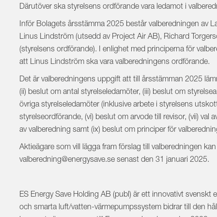
Därutöver ska styrelsens ordförande vara ledamot i valbere
Inför Bolagets årsstämma 2025 består valberedningen av La
Linus Lindström (utsedd av Project Air AB), Richard Torge
(styrelsens ordförande). I enlighet med principerna för va
att Linus Lindström ska vara valberedningens ordförande.
Det är valberedningens uppgift att till årsstämman 2025 lämna
(ii) beslut om antal styrelseledamöter, (iii) beslut om styrel
övriga styrelseledamöter (inklusive arbete i styrelsens utskott),
styrelseordförande, (vi) beslut om arvode till revisor, (vii) val av
av valberedning samt (ix) beslut om principer för valberedni
Aktieägare som vill lägga fram förslag till valberedningen kan 
valberedning@energysave.se senast den 31 januari 2025.
ES Energy Save Holding AB (publ) är ett innovativt svenskt
och smarta luft/vatten-värmepumpssystem bidrar till den hål